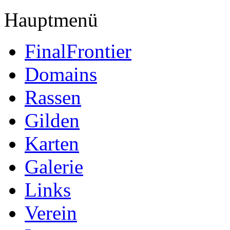
Hauptmenü
FinalFrontier
Domains
Rassen
Gilden
Karten
Galerie
Links
Verein